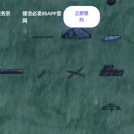
服务宗
接洽必发88APP官
立即预
约
旨
网