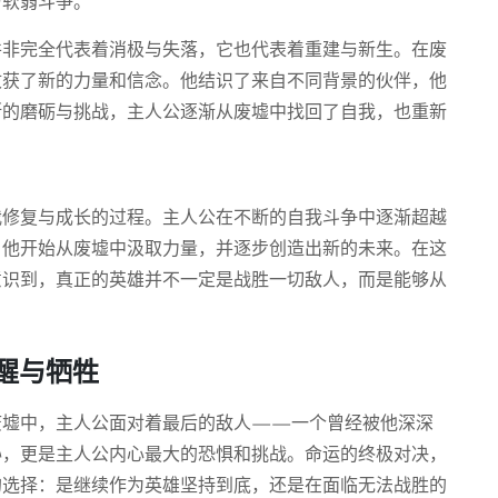
与软弱斗争。
并非完全代表着消极与失落，它也代表着重建与新生。在废
收获了新的力量和信念。他结识了来自不同背景的伙伴，他
断的磨砺与挑战，主人公逐渐从废墟中找回了自我，也重新
我修复与成长的过程。主人公在不断的自我斗争中逐渐超越
。他开始从废墟中汲取力量，并逐步创造出新的未来。在这
意识到，真正的英雄并不一定是战胜一切敌人，而是能够从
醒与牺牲
废墟中，主人公面对着最后的敌人——一个曾经被他深深
胁，更是主人公内心最大的恐惧和挑战。命运的终极对决，
的选择：是继续作为英雄坚持到底，还是在面临无法战胜的