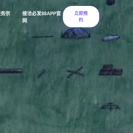
服务宗
接洽必发88APP官
立即预
约
旨
网