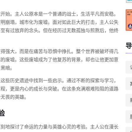
难开始。主人公原本是一个普通的战士，生活平凡而安稳。
文明崩塌，城市化为废墟。面对如此巨大的打击，主人公失
甚至有过放弃的念头。但在经历过无数孤独与煎熬后，他终
导
变得强大，而是在痛苦与恐惧中挣扎。整个世界被破坏得几
漠的废墟。这些废墟成为了他复苏的背景，却也让他更加意
片黑暗。
从这些历史遗迹中找到一些启示。通过不断的探索与学习，
征程，更是内心的成长与突破。在这条充满艰难险阻的道路
个无畏的英雄。
验
深刻地探讨了命运的力量与英雄心灵的考验。主人公在漫长