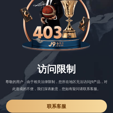
访问限制
尊敬的用户，由于相关法律限制，您所在地区无法访问J9产品，对
此造成的不便，我们深表歉意，您如有疑问请联系客服。
联系客服