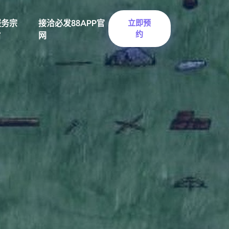
服务宗
接洽必发88APP官
立即预
约
旨
网