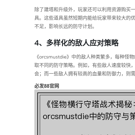
除了建塔和升级外，玩家还可以利用资源购买
具。这些道具虽然短期内能给玩家带来较大的
不足，影响长远的防守计划。
4、多样化的敌人应对策略
《orcsmustdie》中的敌人种类繁多，每
取不同的防守策略。例如，有些敌人速度较快
会；而一些敌人拥有较高的血量和防御力，则
必发88官网