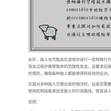
此外，敌人也可能会在游戏中进行一些特殊行
攻击过程中携带致命的范围性攻击。这要求玩
的塔防，确保每种敌人都能够得到有效的应对
在面对多种敌人交替出现的情况时，玩家还需
使用控制技能来改变敌人的行进路线，使其进
总结：