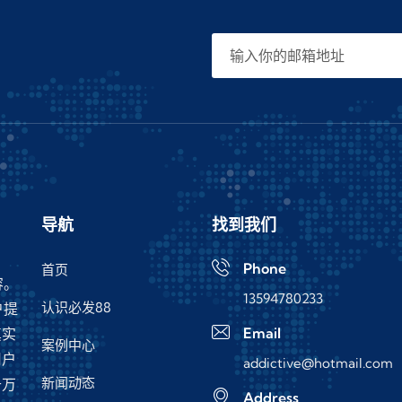
导航
找到我们
Phone
首页
容。
13594780233
认识必发88
户提
Email
真实
案例中心
用户
addictive@hotmail.com
新闻动态
千万
Address