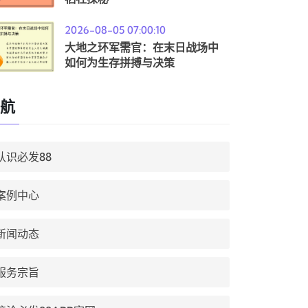
2026-08-05 07:00:10
大地之环军需官：在末日战场中
如何为生存拼搏与决策
航
认识必发88
案例中心
新闻动态
服务宗旨