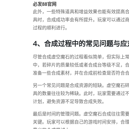
必发88官网
此外，一些特殊道具和增益效果也能有效提高合
具时，合成成功率会有所提升。玩家可以通过
过程的顺利进行。
4、合成过程中的常见问题与应
尽管合成虚空魔石的过程看似简单，但实际上
中，若碎片的质量较低或者合成台等级不足，
准备一些合成素材，并在合成前检查是否符合
另一个常见问题是合成资源的短缺。虚空魔石
具的数量往往较为稀缺。此时，玩家需要通过
计划，避免资源不足导致合成失败。
最后是时间的管理问题。虚空魔石合成往往需
关键。玩家可以根据自己的游戏时间安排，合