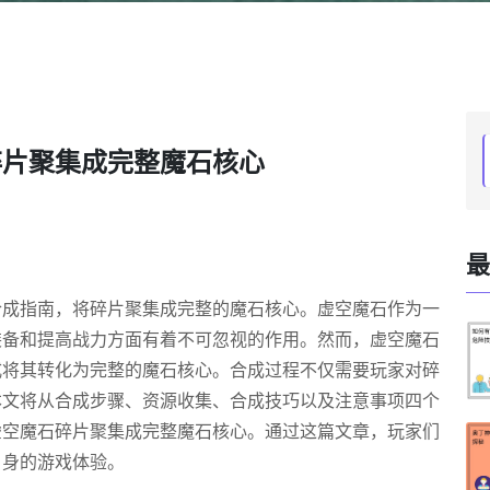
碎片聚集成完整魔石核心
最
合成指南，将碎片聚集成完整的魔石核心。虚空魔石作为一
装备和提高战力方面有着不可忽视的作用。然而，虚空魔石
式将其转化为完整的魔石核心。合成过程不仅需要玩家对碎
本文将从合成步骤、资源收集、合成技巧以及注意事项四个
虚空魔石碎片聚集成完整魔石核心。通过这篇文章，玩家们
自身的游戏体验。