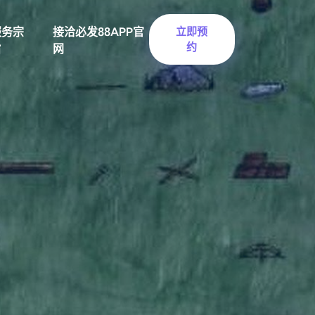
服务宗
接洽必发88APP官
立即预
约
旨
网