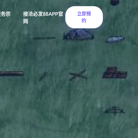
服务宗
接洽必发88APP官
立即预
约
旨
网