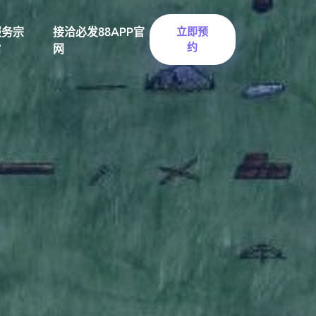
服务宗
接洽必发88APP官
立即预
约
旨
网