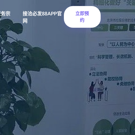
服务宗
接洽必发88APP官
立即预
约
旨
网