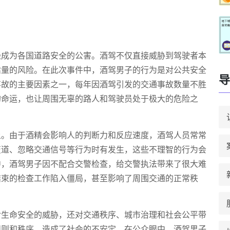
经成为各国道路安全的公害。酒驾不仅直接威胁到驾驶者本
估量的风险。在此次事件中，酒驾男子的行为是对公共安全
导
事故的主要因素之一，每年因酒驾引发的交通事故数量不胜
的命运，也让周围无辜的路人和驾驶员处于极大的危险之
上。由于酒精会影响人的判断力和反应速度，酒驾人员常常
变道、忽略交通信号等行为时有发生，这些不理智的行为会
中，酒驾男子因不配合交警检查，给交警执法带来了很大难
结束的检查工作陷入僵局，甚至影响了周围交通的正常秩
对生命安全的威胁，还对交通秩序、城市治理和社会公平带
规则和秩序，造成了社会的不安定。在公众眼中，酒驾男子